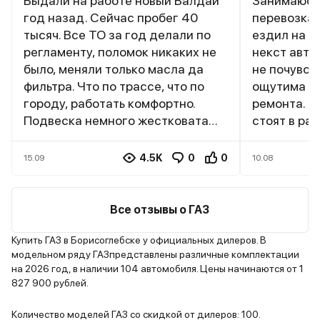
Выдали на работе новый Валдай
Занимаюсь
год назад. Сейчас пробег 40
перевозка
тысяч. Все ТО за год делали по
ездил на ф
регламенту, поломок никаких не
некст авто
было, меняли только масла да
не почувст
фильтра. Что по трассе, что по
ощутима ра
городу, работать комфортно.
ремонта. З
Подвеска немного жестковата
стоят в ра
когда пустой, но это особенность
преимущест
безкапотника. Из комфортных
закончилас
4.5K
0
0
15.09
10.08
функций есть круиз контроль,
желания не
кондей, полный электропакет. По
сам ремонт
трассе ездить одно
ТО тоже са
Все отзывы о ГАЗ
удовольствие.
под капото
всему можн
Купить ГАЗ в Борисоглебске у официальных дилеров. В
модельном ряду ГАЗпредставлены различные комплектации
проблем. П
на 2026 год, в наличии 104 автомобиля. Цены начинаются от 1
прочная, р
827 900 рублей.
остались в
состоянии.
Количество моделей ГАЗ со скидкой от дилеров: 100.