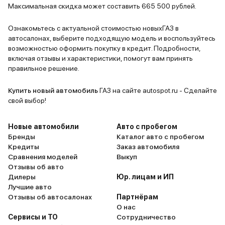
сайлентбло
Максимальная скидка может составить 665 500 рублей.
ничего не 
дизель, ка
Ознакомьтесь с актуальной стоимостью новыхГАЗ в
автосалонах, выберите подходящую модель и воспользуйтесь
хватает, д
возможностью оформить покупку в кредит. Подробности,
полным авт
включая отзывы и характеристики, помогут вам принять
менял, сто
правильное решение.
только дав
то уменьши
Купить новый автомобиль
ГАЗ на сайте autospot.ru - Сделайте
Машина нор
свой выбор!
других ана
Новые автомобили
Авто с пробегом
Бренды
Каталог авто с пробегом
Кредиты
Заказ автомобиля
Сравнения моделей
Выкуп
Отзывы об авто
Дилеры
Юр. лицам и ИП
Лучшие авто
Отзывы об автосалонах
Партнёрам
О нас
Сервисы и ТО
Сотрудничество