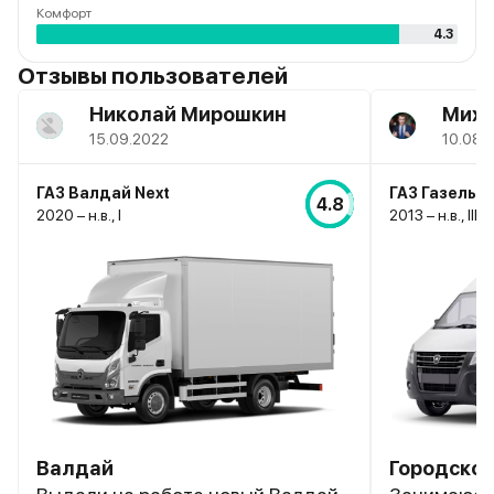
Комфорт
4.3
Отзывы пользователей
Николай Мирошкин
Миха
15.09.2022
10.08.
ГАЗ Валдай Next
ГАЗ Газель N
4.8
2020 – н.в., I
2013 – н.в., III
Валдай
Городской