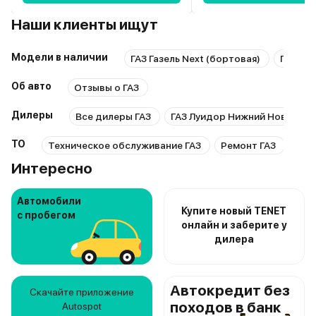
Наши клиенты ищут
Модели в наличии
ГАЗ Газель Next (бортовая)
ГАЗ Газ
Об авто
Отзывы о ГАЗ
Дилеры
Все дилеры ГАЗ
ГАЗ Луидор Нижний Новгоро
ТО
Техническое обслуживание ГАЗ
Ремонт ГАЗ
Рем
Интересно
Автомобили
Купите новый TENET
с пробегом
онлайн и заберите у
дилера
Автокредит без
Скачайте приложение
походов в банк
Autospot