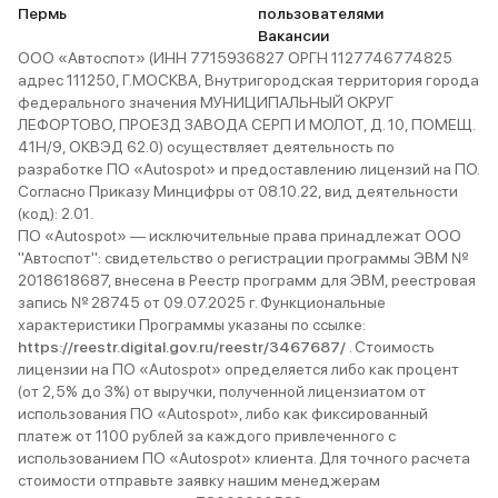
Пермь
пользователями
Вакансии
ООО «Автоспот» (ИНН 7715936827 ОРГН 1127746774825
адрес 111250, Г.МОСКВА, Внутригородская территория города
федерального значения МУНИЦИПАЛЬНЫЙ ОКРУГ
ЛЕФОРТОВО, ПРОЕЗД ЗАВОДА СЕРП И МОЛОТ, Д. 10, ПОМЕЩ.
41Н/9, ОКВЭД 62.0) осуществляет деятельность по
разработке ПО «Autospot» и предоставлению лицензий на ПО.
Согласно Приказу Минцифры от 08.10.22, вид деятельности
(код): 2.01.
ПО «Autospot» — исключительные права принадлежат ООО
"Автоспот": свидетельство о регистрации программы ЭВМ №
2018618687, внесена в Реестр программ для ЭВМ, реестровая
запись № 28745 от 09.07.2025 г. Функциональные
характеристики Программы указаны по ссылке:
https://reestr.digital.gov.ru/reestr/3467687/
. Стоимость
лицензии на ПО «Autospot» определяется либо как процент
(от 2,5% до 3%) от выручки, полученной лицензиатом от
использования ПО «Autospot», либо как фиксированный
платеж от 1100 рублей за каждого привлеченного с
использованием ПО «Autospot» клиента. Для точного расчета
стоимости отправьте заявку нашим менеджерам