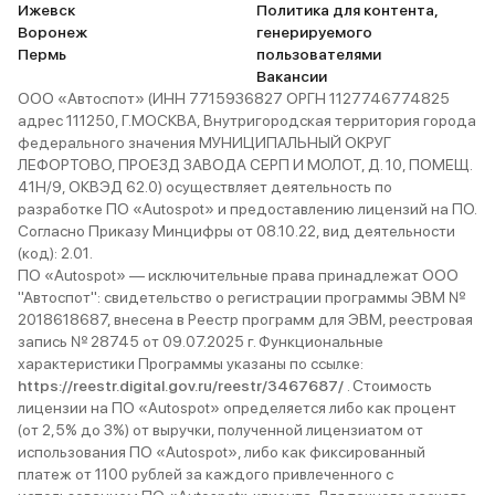
Ижевск
Политика для контента,
Воронеж
генерируемого
Пермь
пользователями
Вакансии
ООО «Автоспот» (ИНН 7715936827 ОРГН 1127746774825
адрес 111250, Г.МОСКВА, Внутригородская территория города
федерального значения МУНИЦИПАЛЬНЫЙ ОКРУГ
ЛЕФОРТОВО, ПРОЕЗД ЗАВОДА СЕРП И МОЛОТ, Д. 10, ПОМЕЩ.
41Н/9, ОКВЭД 62.0) осуществляет деятельность по
разработке ПО «Autospot» и предоставлению лицензий на ПО.
Согласно Приказу Минцифры от 08.10.22, вид деятельности
(код): 2.01.
ПО «Autospot» — исключительные права принадлежат ООО
"Автоспот": свидетельство о регистрации программы ЭВМ №
2018618687, внесена в Реестр программ для ЭВМ, реестровая
запись № 28745 от 09.07.2025 г. Функциональные
характеристики Программы указаны по ссылке:
https://reestr.digital.gov.ru/reestr/3467687/
. Стоимость
лицензии на ПО «Autospot» определяется либо как процент
(от 2,5% до 3%) от выручки, полученной лицензиатом от
использования ПО «Autospot», либо как фиксированный
платеж от 1100 рублей за каждого привлеченного с