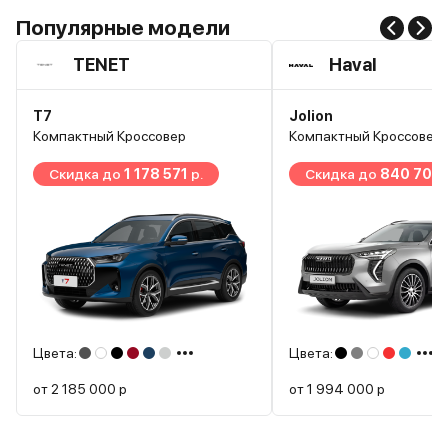
Популярные модели
TENET
Haval
T7
Jolion
Компактный Кроссовер
Компактный Кроссовер
Скидка до
1 178 571
р.
Скидка до
840 700
Цвета:
Цвета:
от
2 185 000
р
от
1 994 000
р