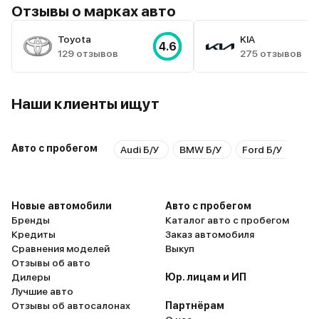
Отзывы о марках авто
Toyota
KIA
4.6
129 отзывов
275 отзывов
Наши клиенты ищут
Авто с пробегом
Audi Б/У
BMW Б/У
Ford Б/У
Hyu
Новые автомобили
Авто с пробегом
Бренды
Каталог авто с пробегом
Кредиты
Заказ автомобиля
Сравнения моделей
Выкуп
Отзывы об авто
Дилеры
Юр. лицам и ИП
Лучшие авто
Отзывы об автосалонах
Партнёрам