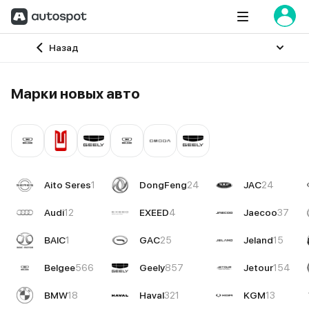
Главная
Назад
Марки новых авто
Aito Seres
1
DongFeng
24
JAC
24
Audi
12
EXEED
4
Jaecoo
37
BAIC
1
GAC
25
Jeland
15
Belgee
566
Geely
857
Jetour
154
BMW
18
Haval
321
KGM
13