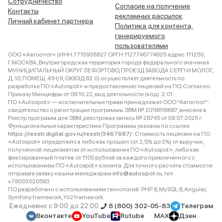
Сотрудничество
Согласие на получение
Контакты
рекламных рассылок
Личный кабинет партнера
Политика для контента,
генерируемого
пользователями
ООО «Автоспот» (ИНН 7715936827 ОРГН 1127746774825 адрес 111250,
Г.МОСКВА, Внутригородская территория города федерального значения
МУНИЦИПАЛЬНЫЙ ОКРУГ ЛЕФОРТОВО, ПРОЕЗД ЗАВОДА СЕРП И МОЛОТ,
Д. 10, ПОМЕЩ. 41Н/9, ОКВЭД 62.0) осуществляет деятельность по
разработке ПО «Autospot» и предоставлению лицензий на ПО. Согласно
Приказу Минцифры от 08.10.22, вид деятельности (код): 2.01.
ПО «Autospot» — исключительные права принадлежат ООО "Автоспот":
свидетельство о регистрации программы ЭВМ № 2018618687, внесена в
Реестр программ для ЭВМ, реестровая запись № 28745 от 09.07.2025 г.
Функциональные характеристики Программы указаны по ссылке:
https://reestr.digital.gov.ru/reestr/3467687/
. Стоимость лицензии на ПО
«Autospot» определяется либо как процент (от 2,5% до 3%) от выручки,
полученной лицензиатом от использования ПО «Autospot», либо как
фиксированный платеж от 1100 рублей за каждого привлеченного с
использованием ПО «Autospot» клиента. Для точного расчета стоимости
отправьте заявку нашим менеджерам
info@autospot.ru
, тел.
+78003020583
ПО разработано с использованием технологий: PHP 8, MySQL 8, Angular,
Symfony framework, Yii2 framework.
Ежедневно с 9:00 до 22:00
8 (800) 302-05-83
Телеграм
Вконтакте
YouTube
Rutube
MAX
Дзен