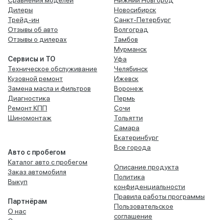
Сравнения моделей
Нижний Новгород
Дилеры
Новосибирск
Трейд-ин
Санкт-Петербург
Отзывы об авто
Волгоград
Отзывы о дилерах
Тамбов
Мурманск
Сервисы и ТО
Уфа
Техническое обслуживание
Челябинск
Кузовной ремонт
Ижевск
Замена масла и фильтров
Воронеж
Диагностика
Пермь
Ремонт КПП
Сочи
Шиномонтаж
Тольятти
Самара
Екатеринбург
Все города
Авто с пробегом
Каталог авто с пробегом
Описание продукта
Заказ автомобиля
Политика
Выкуп
конфиденциальности
Правила работы программы
Партнёрам
Пользовательское
О нас
соглашение