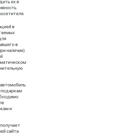
ить их в
ивность
посетителя.
цией в
агаемых
для
ывшего в
ри наличии).
ый
томатическом
лнительную
 автомобиль
и подаркам
еобходимо
ле
кам и
 получает
ей сайта.