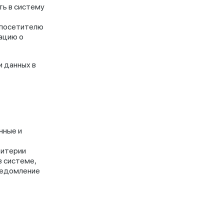
ть в систему
 посетителю
мацию о
и данных в
нные и
ритерии
в системе,
уведомление