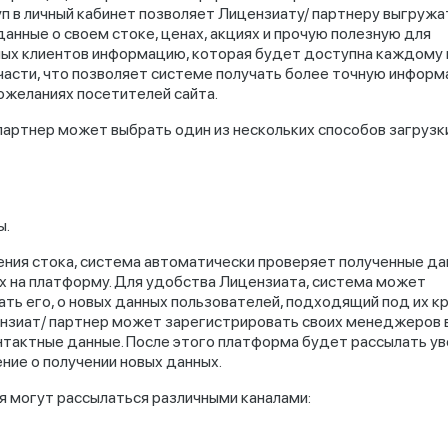
п в личный кабинет позволяет Лицензиату/ партнеру выгружа
данные о своем стоке, ценах, акциях и прочую полезную для
ых клиентов информацию, которая будет доступна каждому
 части, что позволяет системе получать более точную инфор
пожеланиях посетителей сайта.
партнер может выбрать один из нескольких способов загрузк
ы.
ения стока, система автоматически проверяет полученные да
х на платформу. Для удобства Лицензиата, система может
ть его, о новых данных пользователей, подходящий под их к
ензиат/ партнер может зарегистрировать своих менеджеров 
онтактные данные. После этого платформа будет рассылать 
ние о получении новых данных.
 могут рассылаться различными каналами: