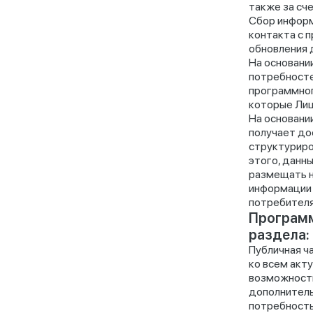
также за сч
Сбор информ
контакта с 
обновления 
На основани
потребносте
программног
которые Лиц
На основани
получает до
структуриро
этого, данн
размещать н
информации 
потребителя
Программ
раздела:
Публичная ч
ко всем акт
возможности
дополнитель
потребность