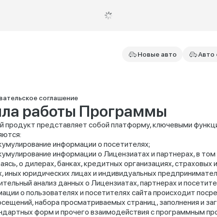
Новые авто
Авто 
вательское соглашение
ла работы Программы
 продукт представляет собой платформу, ключевыми функц
яются:
кумулирование информации о посетителях;
кумулирование информации о Лицензиатах и партнерах, в том ч
аясь, о дилерах, банках, кредитных организациях, страховых 
, иных юридических лицах и индивидуальных предпринимател
тельный анализ данных о Лицензиатах, партнерах и посетите
ации о пользователях и посетителях сайта происходит пос
посещений, набора просматриваемых страниц, заполнения и заг
ндартных форм и прочего взаимодействия с программным пр