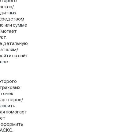
оторого
анков/
едитных
осредством
лю или сумме
омогает
кт.
ме детальную
вателям/
ейти на сайт
ьное
оторого
страховых
рточек
партнеров/
равнить
рая помогает
еет
и оформить
КАСКО.