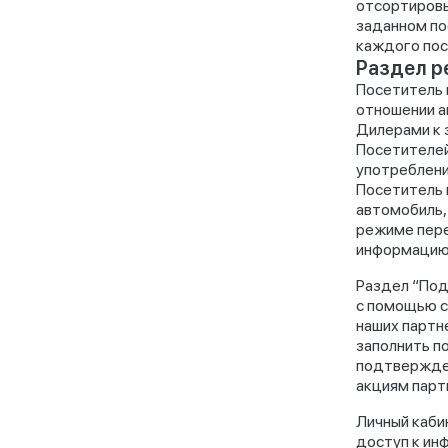
отсортировы
заданном по
каждого пос
Раздел р
Посетитель 
отношении а
Дилерами к 
Посетителей
употреблении
Посетитель 
автомобиль,
режиме пере
информацию 
Раздел “Под
с помощью с
наших партн
заполнить п
подтвержден
акциям парт
Личный каби
доступ к ин