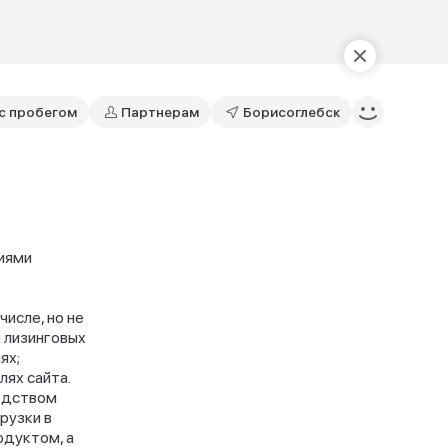
с пробегом
Партнерам
Борисоглебск
иями
исле, но не
и лизинговых
ях;
лях сайта.
редством
рузки в
одуктом, а