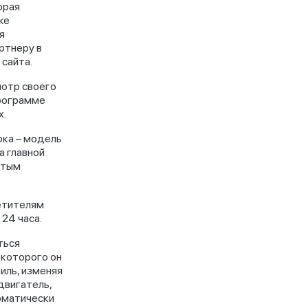
орая
же
я
ртнеру в
 сайта.
мотр своего
Программе
х.
рка – модель
а главной
стым
етителям
24 часа.
ться
которого он
иль, изменяя
двигатель,
оматически