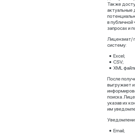
Также досту
актуальные 
потенциальн
в публичной
запросах и 
Лицензиат/ 
систему:
Excel;
CSV;
XML файл
После получ
выгружает и
информирова
поиска. Лиц
указав их к
им уведомле
Уведомления
Email;