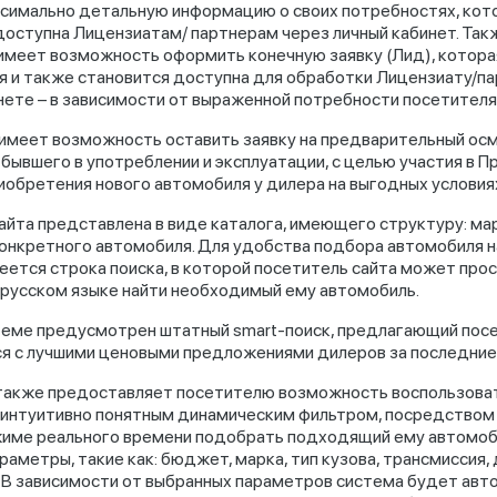
симально детальную информацию о своих потребностях, кот
доступна Лицензиатам/ партнерам через личный кабинет. Так
имеет возможность оформить конечную заявку (Лид), котора
я и также становится доступна для обработки Лицензиату/па
нете – в зависимости от выраженной потребности посетителя
имеет возможность оставить заявку на предварительный ос
 бывшего в употреблении и эксплуатации, с целью участия в 
риобретения нового автомобиля у дилера на выгодных условия
айта представлена в виде каталога, имеющего структуру: ма
конкретного автомобиля. Для удобства подбора автомобиля н
еется строка поиска, в которой посетитель сайта может про
 русском языке найти необходимый ему автомобиль.
теме предусмотрен штатный smart-поиск, предлагающий пос
я с лучшими ценовыми предложениями дилеров за последние 
также предоставляет посетителю возможность воспользова
интуитивно понятным динамическим фильтром, посредством 
име реального времени подобрать подходящий ему автомоб
аметры, такие как: бюджет, марка, тип кузова, трансмиссия, 
. В зависимости от выбранных параметров система будет авт