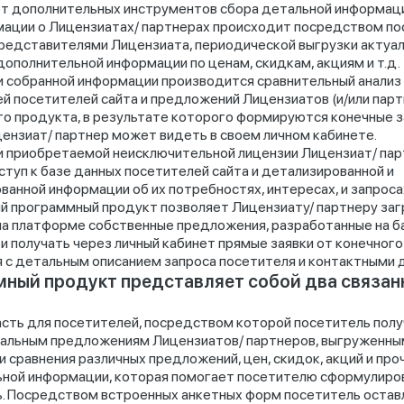
ет дополнительных инструментов сбора детальной информаци
ации о Лицензиатах/ партнерах происходит посредством по
представителями Лицензиата, периодической выгрузки актуал
дополнительной информации по ценам, скидкам, акциям и т.д.
и собранной информации производится сравнительный анализ
й посетителей сайта и предложений Лицензиатов (и/или пар
о продукта, в результате которого формируются конечные з
ензиат/ партнер может видеть в своем личном кабинете.
и приобретаемой неисключительной лицензии Лицензиат/ па
ступ к базе данных посетителей сайта и детализированной и
ванной информации об их потребностях, интересах, и запроса
ый программный продукт позволяет Лицензиату/ партнеру заг
а платформе собственные предложения, разработанные на б
и получать через личный кабинет прямые заявки от конечного
 с детальным описанием запроса посетителя и контактными 
ный продукт представляет собой два связан
асть для посетителей, посредством которой посетитель пол
уальным предложениям Лицензиатов/ партнеров, выгруженным 
 сравнения различных предложений, цен, скидок, акций и про
ной информации, которая помогает посетителю сформулиро
. Посредством встроенных анкетных форм посетитель остав