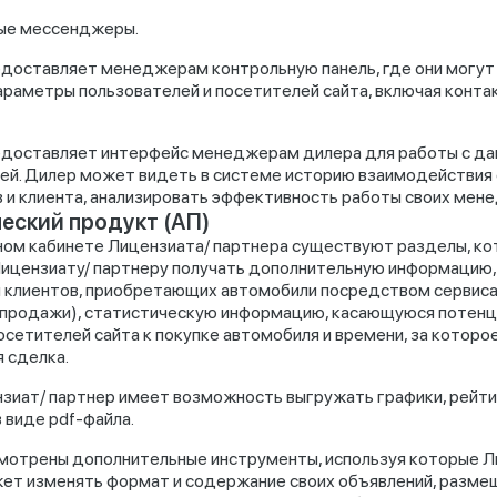
ые мессенджеры.
доставляет менеджерам контрольную панель, где они могут
араметры пользователей и посетителей сайта, включая конта
доставляет интерфейс менеджерам дилера для работы с д
ей. Дилер может видеть в системе историю взаимодействия 
и клиента, анализировать эффективность работы своих мен
еский продукт (АП)
ном кабинете Лицензиата/ партнера существуют разделы, к
ицензиату/ партнеру получать дополнительную информацию,
клиентов, приобретающих автомобили посредством сервиса
продажи), статистическую информацию, касающуюся потенц
осетителей сайта к покупке автомобиля и времени, за которо
 сделка.
зиат/ партнер имеет возможность выгружать графики, рейти
 виде pdf-файла.
мотрены дополнительные инструменты, используя которые Л
ет изменять формат и содержание своих объявлений, разме