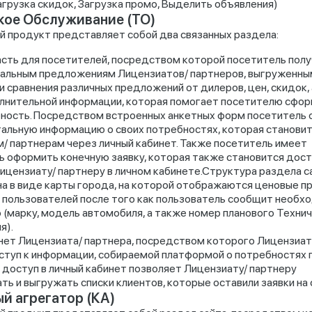
агрузка скидок, Загрузка промо, Выделить объявления)
кое Обслуживание (ТО)
 продукт представляет собой два связанных раздела:
асть для посетителей, посредством которой посетитель пол
уальным предложениям Лицензиатов/ партнеров, выгруженным 
 сравнения различных предложений от дилеров, цен, скидок, 
лнительной информации, которая помогает посетителю сфо
ность. Посредством встроенных анкетных форм посетитель 
альную информацию о своих потребностях, которая станови
/ партнерам через личный кабинет. Также посетитель имеет
 оформить конечную заявку, которая также становится дост
ицензиату/ партнеру в личном кабинете.Структура раздела с
а в виде карты города, на которой отображаются ценовые 
 пользователей после того как пользователь сообщит необ
(марку, модель автомобиля, а также номер планового Техни
я).
нет Лицензиата/ партнера, посредством которого Лицензиат
ступ к информации, собираемой платформой о потребностях
е доступ в личный кабинет позволяет Лицензиату/ партнеру
ь и выгружать списки клиентов, которые оставили заявки на 
й агрегатор (КА)