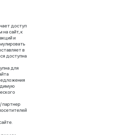
учает доступ
на сайт, к
акций и
рмулировать
оставляет в
тся доступна
упна для
айта
предложения
ходимую
ческого
/ партнер
 посетителей
сайте.