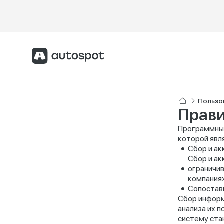
Пользо
Прави
Программный
которой явл
Сбор и ак
Сбор и ак
ограничив
компаниях
Сопостави
Сбор информ
анализа их 
систему ста