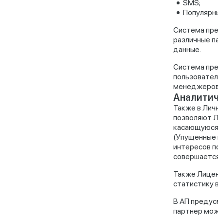
SMS;
Популярн
Система пре
различные п
данные.
Система пре
пользовател
менеджеров 
Аналитич
Также в Лич
позволяют Л
касающуюся 
(Упущенные 
интересов п
совершается
Также Лицен
статистику в
В АП предус
партнер мож