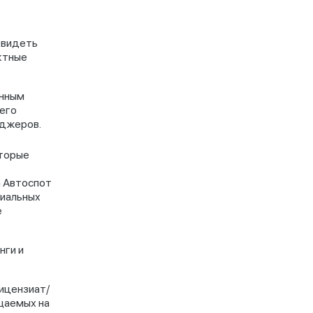
 видеть
ктные
анным
его
еджеров.
оторые
 Автоспот
иальных
е
нги и
ицензиат/
щаемых на