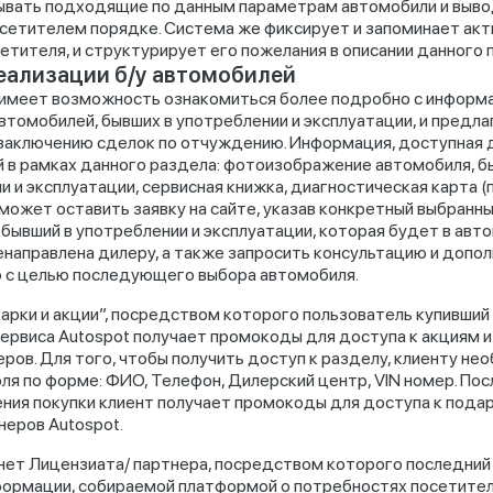
вать подходящие по данным параметрам автомобили и вывод
сетителем порядке. Система же фиксирует и запоминает акт
етителя, и структурирует его пожелания в описании данного 
еализации б/у автомобилей
имеет возможность ознакомиться более подробно с информа
втомобилей, бывших в употреблении и эксплуатации, и предл
заключению сделок по отчуждению. Информация, доступная 
 в рамках данного раздела: фотоизображение автомобиля, б
 и эксплуатации, сервисная книжка, диагностическая карта (п
может оставить заявку на сайте, указав конкретный выбранн
 бывший в употреблении и эксплуатации, которая будет в ав
направлена дилеру, а также запросить консультацию и допо
с целью последующего выбора автомобиля.
арки и акции”, посредством которого пользователь купивший
ервиса Autospot получает промокоды для доступа к акциям 
еров. Для того, чтобы получить доступ к разделу, клиенту н
оля по форме: ФИО, Телефон, Дилерский центр, VIN номер. Пос
ия покупки клиент получает промокоды для доступа к подар
неров Autospot.
нет Лицензиата/ партнера, посредством которого последний
формации, собираемой платформой о потребностях посетител