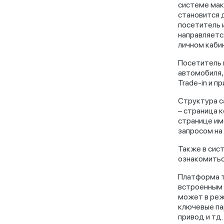
системе мак
становится 
посетитель 
направляетс
личном каби
Посетитель 
автомобиля,
Trade-in и п
Структура с
– страница 
странице им
запросом на
Также в сис
ознакомитьс
Платформа 
встроенным 
может в реж
ключевые пар
привод и тд