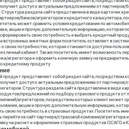
 продукт представляет собой раздел сайта, посредством к
получает доступ к актуальным предложениям от партнеров/б
. Структура раздела сайта представлена в виде карточек кр
артнеров/банков/агрегаторов и кредитного калькулятора, п
етитель может сравнить условия кредитования по автомоби
авки, акции и прочую дополнительную информацию, которая п
сформировать свою потребность и выбрать кредитный проду
 встроенных анкетных форм посетитель оставляет в систе
о своих потребностях, которая становится доступна пользо
ез личный кабинет. Также посетитель имеет возможность пер
нка/агрегатора и оформить конечную заявку на предварител
о кредитному продукту.
ние
 продукт представляет собой раздел сайта, посредством к
получает доступ к актуальным предложениям от партнеров/
регаторов. Структура раздела сайта представлена в виде ка
родуктов/предложений по подбору страхового продукта от 
омпаний/агрегаторов, посредством которых клиент может с
ахования, акции и прочую дополнительную информацию, кото
ь свою потребность в страховых продуктах. Посетитель им
 перейти на сайт партнера/страховой компании/агрегатора 
явку на расчет и оформление страховых продуктов ОСАГО и 