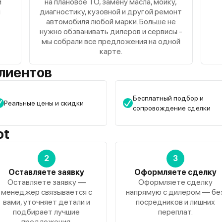
и
на плановое ТО, замену масла, мойку,
я
диагностику, кузовной и другой ремонт
автомобиля любой марки. Больше не
нужно обзванивать дилеров и сервисы -
мы собрали все предложения на одной
карте.
лиентов
Бесплатный подбор и
Реальные цены и скидки
сопровождение сделки
ot
2
3
Оставляете заявку
Оформляете сделку
Оставляете заявку —
Оформляете сделку
менеджер связывается с
напрямую с дилером — бе
вами, уточняет детали и
посредников и лишних
подбирает лучшие
переплат.
предложения.