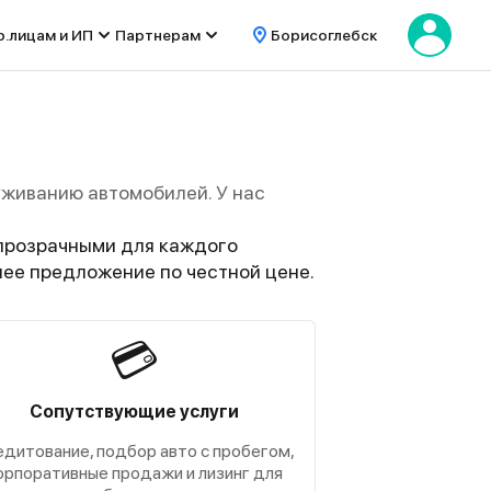
.лицам и ИП
Партнерам
Борисоглебск
уживанию автомобилей. У нас
прозрачными для каждого
шее предложение по честной цене.
💳
Сопутствующие услуги
едитование, подбор авто с пробегом,
орпоративные продажи и лизинг для