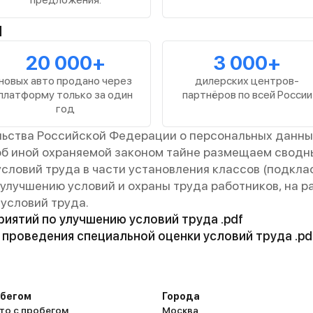
ы
20 000+
3 000+
новых авто продано через
дилерских центров-
платформу только за один
партнёров по всей России
год
льства Российской Федерации о персональных данны
об иной охраняемой законом тайне размещаем сводн
словий труда в части установления классов (подклас
 улучшению условий и охраны труда работников, на р
условий труда.
иятий по улучшению условий труда .pdf
проведения специальной оценки условий труда .pd
обегом
Города
то с пробегом
Москва