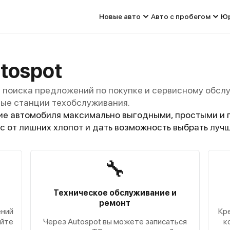
Новые авто
Авто с пробегом
Юр
tospot
я поиска предложений по покупке и сервисному обсл
ые станции техобслуживания.
ие автомобиля максимально выгодными, простыми и 
ас от лишних хлопот и дать возможность выбрать луч
🔧
Техническое обслуживание и
ремонт
ений
Кр
айте
Через Autospot вы можете записаться
к