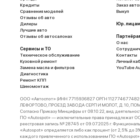
Кредиты
Заказ авт
Сравнения моделей
Выкуп
Отзывы об авто
Дилеры
Юр. лицам
Лучшие авто
Отзывы об автосалонах
Партнёра
О нас
Сервисы и ТО
Сотруднич
Техническое обслуживание
Контакты
Кузовной ремонт
Личный ка
Замена масла и фильтров
YouTube A
Диагностика
Ремонт КПП
Шиномонтаж
ООО «Автоспот» (ИНН 7715936827 ОРГН 1127746774825
ЛЕФОРТОВО, ПРОЕЗД ЗАВОДА СЕРП И МОЛОТ, Д. 10, ПОМЕЩ
Согласно Приказу Минцифры от 08.10.22, вид деятельности
ПО «Autospot» — исключительные права принадлежат ООО
реестровая запись № 28745 от 09.07.2025 г. Функционал
«Autospot» определяется либо как процент (от 2,5% до 3
каждого привлеченного с использованием ПО «Autospot»