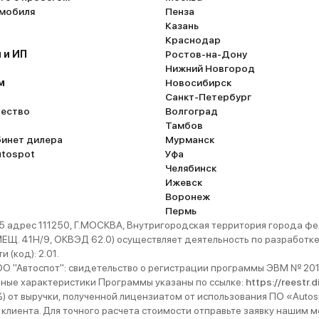
омобиля
Пенза
Казань
Краснодар
 и ИП
Ростов-на-Дону
Нижний Новгород
м
Новосибирск
Санкт-Петербург
ество
Волгоград
Тамбов
бинет дилера
Мурманск
utospot
Уфа
Челябинск
Ижевск
Воронеж
Пермь
 адрес 111250, Г.МОСКВА, Внутригородская территория города
. 41Н/9, ОКВЭД 62.0) осуществляет деятельность по разработке 
 (код): 2.01.
 "Автоспот": свидетельство о регистрации программы ЭВМ № 201
ьные характеристики Программы указаны по ссылке:
https://reestr.
%) от выручки, полученной лицензиатом от использования ПО «Autos
 клиента. Для точного расчета стоимости отправьте заявку нашим