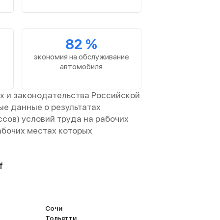
82 %
экономия на обслуживание
автомобиля
х и законодательства Российской
ые данные о результатах
сов) условий труда на рабочих
абочих местах которых
f
Сочи
Тольятти