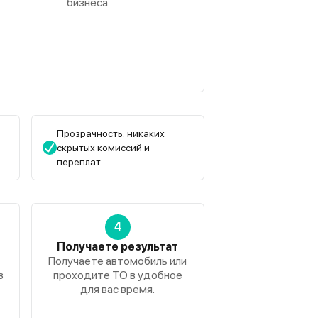
бизнеса
Прозрачность: никаких
скрытых комиссий и
переплат
4
Получаете результат
Получаете автомобиль или
з
проходите ТО в удобное
для вас время.