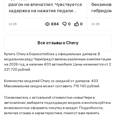
разгон не впечатлил. Чувствуется
бензиновы
задержка на нажатие педали
гибридом, 
газа. Коробка передач (7-
рискнуть и
ступенчатый робот) работает
Внешний ви
694
0
0
22.05
22.05
плавно, но иногда задумывается
Hybrid про
при переключениях. Расход
Машина вы
топлива в городе достаточно
современно
Все отзывы о Chery
высокий – около 12-13 литров на
Хромирова
100 км. Из плюсов также стоит
стильная р
Купить Chery в Борисоглебске у официальных дилеров. В
модельном ряду Черипредставлены различные комплектации
отметить богатую комплектацию.
светодиод
на 2026 год, в наличии 403 автомобиля. Цены начинаются от 2
Есть все необходимые опции:
создается
221 720 рублей.
адаптивный круиз-контроль,
автомобиля
камеры кругового обзора,
Салон тоже
Количество моделей Chery со скидкой от дилеров: 403.
панорамная крыша,
качествен
Максимальная скидка может составить 716 140 рублей.
электропривод сидений и т.д.
отделки, у
Мультимедийная система
электрорег
Ознакомьтесь с актуальной стоимостью новыхЧери в
автосалонах, выберите подходящую модель и воспользуйтесь
работает быстро и без глюков. В
но главное,
возможностью оформить покупку в кредит. Подробности,
целом, Chery Tiggo 9 неплохой
гибридная 
включая отзывы и характеристики, помогут вам принять