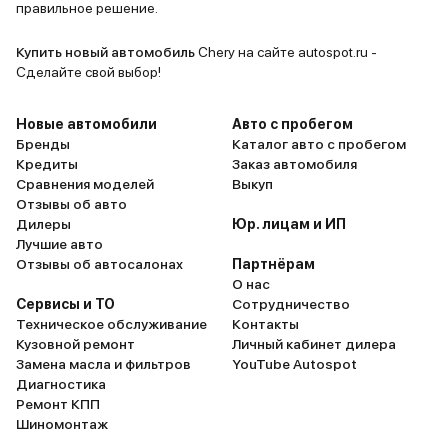
автомобиль.
Динамика р
правильное решение.
машина уве
с места, та
Купить новый автомобиль
Chery на сайте autospot.ru -
этом, в го
Сделайте свой выбор!
практичес
передвигат
Новые автомобили
Авто с пробегом
что сущест
Бренды
Каталог авто с пробегом
Кредиты
Заказ автомобиля
топливо. З
Сравнения моделей
Выкуп
электротяг
Отзывы об авто
для ежедн
Дилеры
Юр. лицам и ИП
работу и п
Лучшие авто
Управляемо
Отзывы об автосалонах
Партнёрам
О нас
Hybrid тож
Сервисы и ТО
Сотрудничество
хорошо дер
Техническое обслуживание
Контакты
информати
Кузовной ремонт
Личный кабинет дилера
комфортная
Замена масла и фильтров
YouTube Autospot
шумоизоляц
Диагностика
Ремонт КПП
Отличный а
Шиномонтаж
деньги. Ре