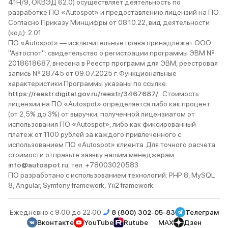
41Н/9, ОКВЭД 62.0) осуществляет деятельность по
разработке ПО «Autospot» и предоставлению лицензий на ПО.
Согласно Приказу Минцифры от 08.10.22, вид деятельности
(код): 2.01.
ПО «Autospot» — исключительные права принадлежат ООО
"Автоспот": свидетельство о регистрации программы ЭВМ №
2018618687, внесена в Реестр программ для ЭВМ, реестровая
запись № 28745 от 09.07.2025 г. Функциональные
характеристики Программы указаны по ссылке:
https://reestr.digital.gov.ru/reestr/3467687/
. Стоимость
лицензии на ПО «Autospot» определяется либо как процент
(от 2,5% до 3%) от выручки, полученной лицензиатом от
использования ПО «Autospot», либо как фиксированный
платеж от 1100 рублей за каждого привлеченного с
использованием ПО «Autospot» клиента. Для точного расчета
стоимости отправьте заявку нашим менеджерам
info@autospot.ru
, тел. +78003020583
ПО разработано с использованием технологий: PHP 8, MySQL
8, Angular, Symfony framework, Yii2 framework.
Ежедневно с 9:00 до 22:00
8 (800) 302-05-83
Телеграм
Вконтакте
YouTube
Rutube
MAX
Дзен