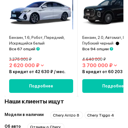
Бензин, 1.6, Робот, Передний,
Бензин, 2.0, Автомат, П
Искрящийся белый
Глубокий черный
Все 67 опций
Все 94 опции
3 275 000 ₽
4 640 000 ₽
2 620 000 ₽
3 700 000 ₽
В кредит от 42 630 ₽ / мес.
В кредит от 60 203 ₽ 
Подробнее
Подробнее
Наши клиенты ищут
Модели в наличии
Chery Arrizo 8
Chery Tiggo 4
Ch
Об авто
Отзывы о Chery