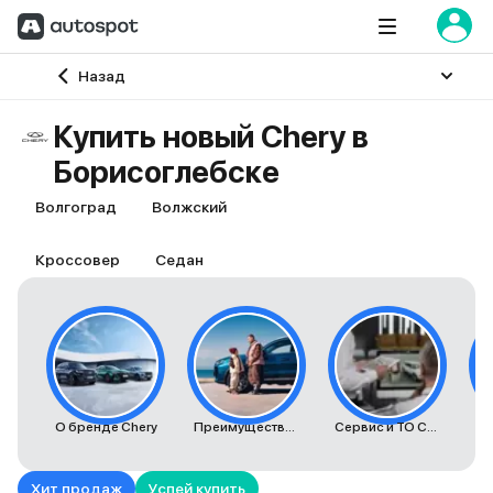
Главная
Назад
Купить новый Chery в
Борисоглебске
Волгоград
Волжский
Кроссовер
Седан
О бренде Chery
Преимущества автомобилей Chery
Сервис и ТО Chery
К
Хит продаж
Успей купить