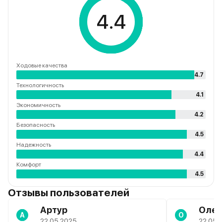
4.4
Ходовые качества
4.7
Технологичность
4.1
Экономичность
4.2
Безопасность
4.5
Надежность
4.4
Комфорт
4.5
Отзывы пользователей
Артур
Олег
А
О
22.05.2025
22.05.